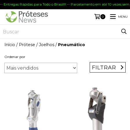
- Entregas Rápidas para Todo o Brasil!!! -- Parcelamento em até 10 vezes sem 
MENU
0
Início
/
Prótese
/
Joelhos
/
Pneumático
Ordenar por
FILTRAR